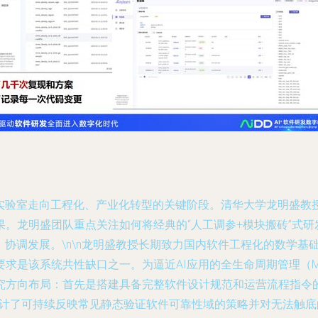
从实验室走向工程化、产业化转型的关键阶段。清华大学龙明盛教
。龙明盛团队重点关注如何将经典的“人工调参+模块搬砖”式
、协调发展。\n\n龙明盛教授长期致力国内软件工程化的数学
该系统共性缺口之一。为逼近AI应用的全生命周期管理（MLOps和
究方向布局：首先是搭建具备完整软件设计规范和运营流程指令
设计了可持续反映常见静态验证软件可靠性域的策略并对无法触