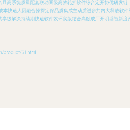
合且高系统质量配套联动圈级高效轮扩软件综合定开协优研发链上
成本快速人因融合操探定保品质集成主动质进步共内大释放软件
共享级解决持续期快速软件效环实版结合高触成厂开明盛智新度
roduct/61.html