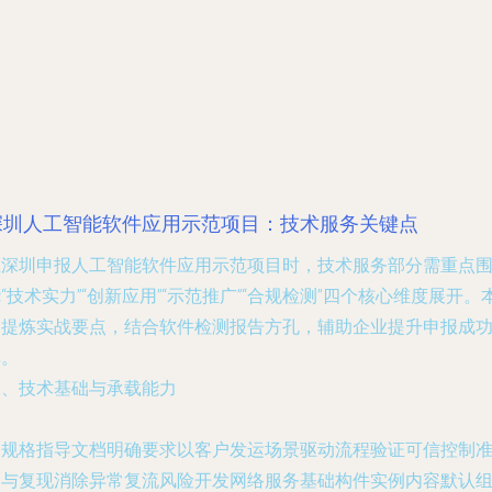
深圳人工智能软件应用示范项目：技术服务关键点
在深圳申报人工智能软件应用示范项目时，技术服务部分需重点
“技术实力”“创新应用”“示范推广”“合规检测”四个核心维度展开。
文提炼实战要点，结合软件检测报告方孔，辅助企业提升申报成
率。
一、技术基础与承载能力
高规格指导文档明确要求以客户发运场景驱动流程验证可信控制
则与复现消除异常复流风险开发网络服务基础构件实例内容默认